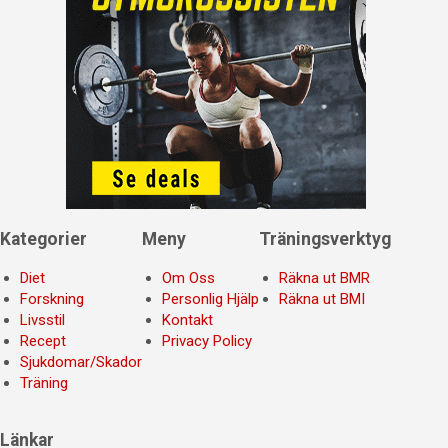
Kategorier
Meny
Träningsverktyg
Diet
Om Oss
Räkna ut BMR
Forskning
Personlig Hjälp
Räkna ut BMI
Livsstil
Kontakt
Recept
Privacy Policy
Sjukdomar/Skador
Träning
Länkar