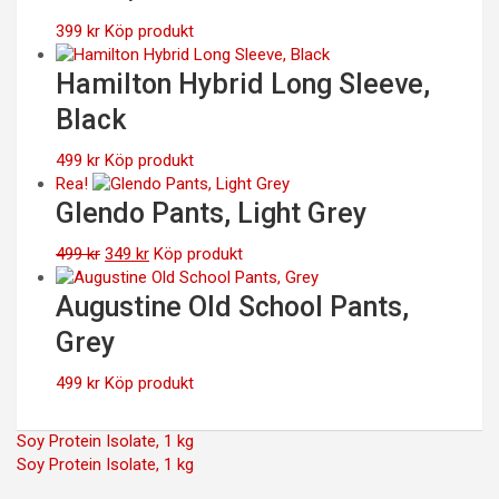
399
kr
Köp produkt
Hamilton Hybrid Long Sleeve,
Black
499
kr
Köp produkt
Rea!
Glendo Pants, Light Grey
Det
Det
499
kr
349
kr
Köp produkt
ursprungliga
nuvarande
priset
priset
Augustine Old School Pants,
var:
är:
Grey
499 kr.
349 kr.
499
kr
Köp produkt
Inläggsnavigering
Soy Protein Isolate, 1 kg
Soy Protein Isolate, 1 kg