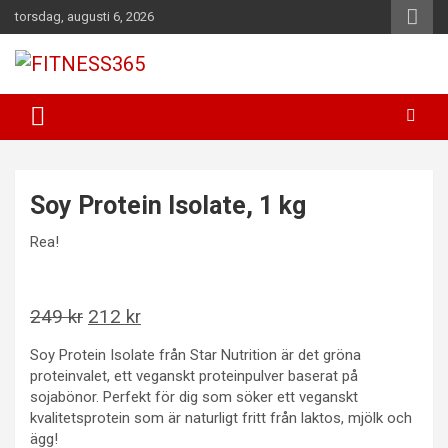
Hoppa
torsdag, augusti 6, 2026
till
innehåll
Fitness Varje Dag
FITNESS365
Soy Protein Isolate, 1 kg
Rea!
Det
Det
249
kr
212
kr
ursprungliga
nuvarande
Soy Protein Isolate från Star Nutrition är det gröna
priset
priset
proteinvalet, ett veganskt proteinpulver baserat på
var:
är:
sojabönor. Perfekt för dig som söker ett veganskt
kvalitetsprotein som är naturligt fritt från laktos, mjölk och
249 kr.
212 kr.
ägg!