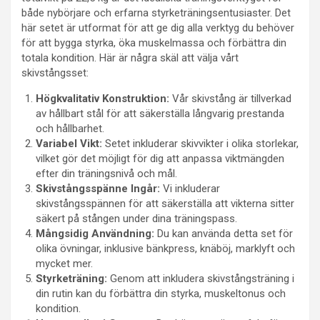
både nybörjare och erfarna styrketräningsentusiaster. Det
här setet är utformat för att ge dig alla verktyg du behöver
för att bygga styrka, öka muskelmassa och förbättra din
totala kondition. Här är några skäl att välja vårt
skivstångsset:
Högkvalitativ Konstruktion:
Vår skivstång är tillverkad
av hållbart stål för att säkerställa långvarig prestanda
och hållbarhet.
Variabel Vikt:
Setet inkluderar skivvikter i olika storlekar,
vilket gör det möjligt för dig att anpassa viktmängden
efter din träningsnivå och mål.
Skivstångsspänne Ingår:
Vi inkluderar
skivstångsspännen för att säkerställa att vikterna sitter
säkert på stången under dina träningspass.
Mångsidig Användning:
Du kan använda detta set för
olika övningar, inklusive bänkpress, knäböj, marklyft och
mycket mer.
Styrketräning:
Genom att inkludera skivstångsträning i
din rutin kan du förbättra din styrka, muskeltonus och
kondition.