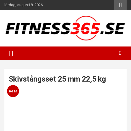
Hoppa
lördag, augusti 8, 2026
till
innehåll
Fitness Varje Dag
FITNESS365
Skivstångsset 25 mm 22,5 kg
Rea!