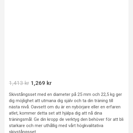
Det
Det
1,413
kr
1,269
kr
ursprungliga
nuvarande
Skivstångsset med en diameter på 25 mm och 22,5 kg ger
priset
priset
dig möjlighet att utmana dig själv och ta din träning till
var:
är:
nästa nivå. Oavsett om du är en nybörjare eller en erfaren
atlet, kommer detta set att hjälpa dig att nå dina
1,413 kr.
1,269 kr.
träningsmål. Ge din kropp de verktyg den behöver för att bli
starkare och mer uthållig med vårt högkvalitativa
skivstångsset.