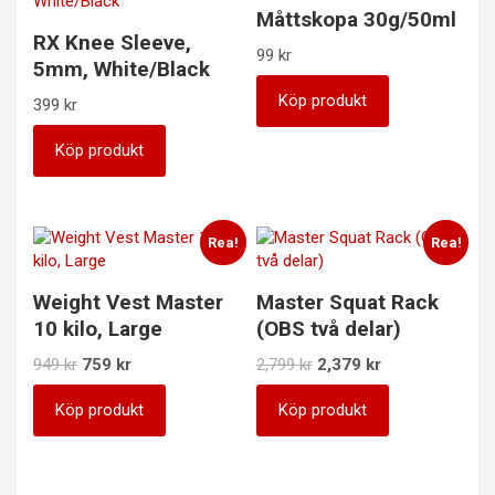
Måttskopa 30g/50ml
RX Knee Sleeve,
99
kr
5mm, White/Black
Köp produkt
399
kr
Köp produkt
Rea!
Rea!
Weight Vest Master
Master Squat Rack
10 kilo, Large
(OBS två delar)
Det
Det
Det
Det
949
kr
759
kr
2,799
kr
2,379
kr
ursprungliga
nuvarande
ursprungliga
nuvarande
priset
priset
priset
priset
Köp produkt
Köp produkt
var:
är:
var:
är:
949 kr.
759 kr.
2,799 kr.
2,379 kr.