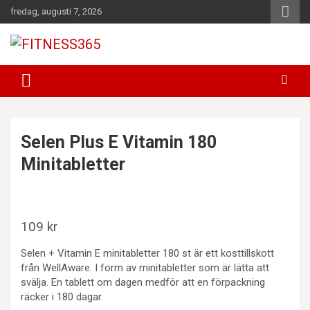
Hoppa
fredag, augusti 7, 2026
till
innehåll
Fitness Varje Dag
FITNESS365
Selen Plus E Vitamin 180
Minitabletter
109
kr
Selen + Vitamin E minitabletter 180 st är ett kosttillskott
från WellAware. I form av minitabletter som är lätta att
svälja. En tablett om dagen medför att en förpackning
räcker i 180 dagar.