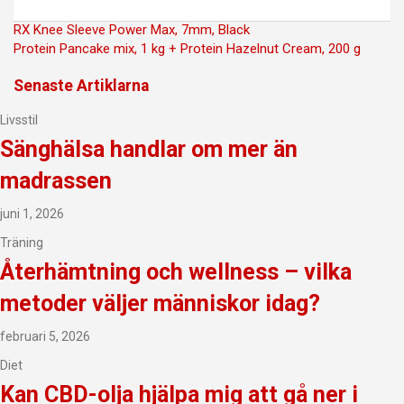
Inläggsnavigering
RX Knee Sleeve Power Max, 7mm, Black
Protein Pancake mix, 1 kg + Protein Hazelnut Cream, 200 g
Senaste Artiklarna
Livsstil
Sänghälsa handlar om mer än
madrassen
juni 1, 2026
Träning
Återhämtning och wellness – vilka
metoder väljer människor idag?
februari 5, 2026
Diet
Kan CBD-olja hjälpa mig att gå ner i