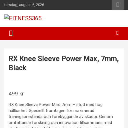
Hoppa
torsdag, augusti 6, 2026
till
innehåll
Fitness Varje Dag
FITNESS365
RX Knee Sleeve Power Max, 7mm,
Black
499
kr
RX Knee Sleeve Power Max, 7mm – stöd med hög
hållbarhet. Speciellt framtagen för maximerad
träningsprestanda och förebyggande av skador. Genom
omfattande forskning och innovation tillsammans med