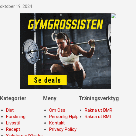
oktober 19, 2024
Kategorier
Meny
Träningsverktyg
Diet
Om Oss
Räkna ut BMR
Forskning
Personlig Hjälp
Räkna ut BMI
Livsstil
Kontakt
Recept
Privacy Policy
Sjukdomar/Skador