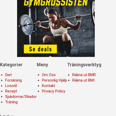
Kategorier
Meny
Träningsverktyg
Diet
Om Oss
Räkna ut BMR
Forskning
Personlig Hjälp
Räkna ut BMI
Livsstil
Kontakt
Recept
Privacy Policy
Sjukdomar/Skador
Träning