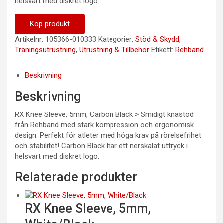
helsvart med diskret logo.
Köp produkt
Artikelnr:
105366-010333
Kategorier:
Stöd & Skydd
,
Träningsutrustning
,
Utrustning & Tillbehör
Etikett:
Rehband
Beskrivning
Beskrivning
RX Knee Sleeve, 5mm, Carbon Black > Smidigt knästöd
från Rehband med stark kompression och ergonomisk
design. Perfekt för atleter med höga krav på rörelsefrihet
och stabilitet! Carbon Black har ett nerskalat uttryck i
helsvart med diskret logo.
Relaterade produkter
RX Knee Sleeve, 5mm,