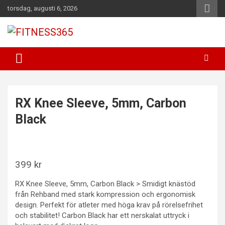
Hoppa
torsdag, augusti 6, 2026
till
innehåll
Fitness Varje Dag
FITNESS365
RX Knee Sleeve, 5mm, Carbon
Black
399
kr
RX Knee Sleeve, 5mm, Carbon Black > Smidigt knästöd
från Rehband med stark kompression och ergonomisk
design. Perfekt för atleter med höga krav på rörelsefrihet
och stabilitet! Carbon Black har ett nerskalat uttryck i