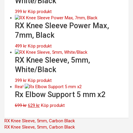
White/Black
399
kr
Köp produkt
RX Knee Sleeve Power Max,
7mm, Black
499
kr
Köp produkt
RX Knee Sleeve, 5mm,
White/Black
399
kr
Köp produkt
Rea!
Rx Elbow Support 5 mm x2
Det
Det
699
kr
629
kr
Köp produkt
ursprungliga
nuvarande
priset
priset
Inläggsnavigering
RX Knee Sleeve, 5mm, Carbon Black
var:
är:
RX Knee Sleeve, 5mm, Carbon Black
699 kr.
629 kr.