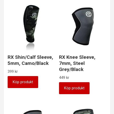
RX Shin/Calf Sleeve,
RX Knee Sleeve,
5mm, Camo/Black
7mm, Steel
Grey/Black
399
kr
449
kr
Köp produkt
Köp produkt