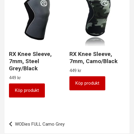
RX Knee Sleeve,
RX Knee Sleeve,
7mm, Steel
7mm, Camo/Black
Grey/Black
449
kr
449
kr
Köp produkt
Köp produkt
Inläggsnavigering
WODies FULL Camo Grey