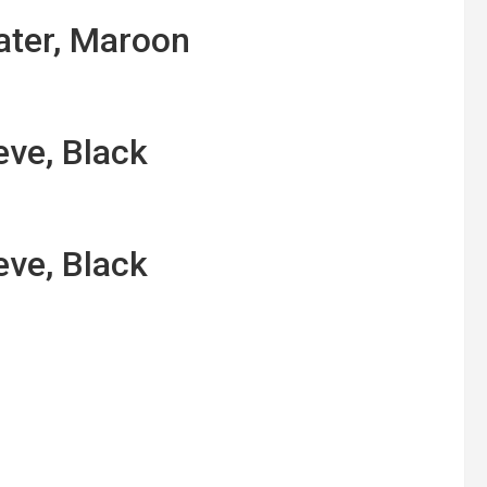
ter, Maroon
eve, Black
eve, Black