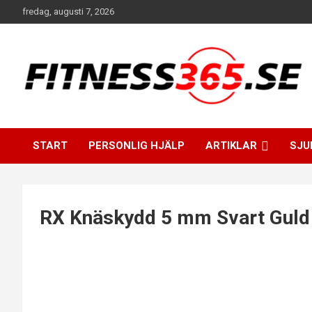
Hoppa
fredag, augusti 7, 2026
till
innehåll
Fitness Varje Dag
FITNESS365
START
PERSONLIG HJÄLP
ARTIKLAR
SJU
RX Knäskydd 5 mm Svart Guld