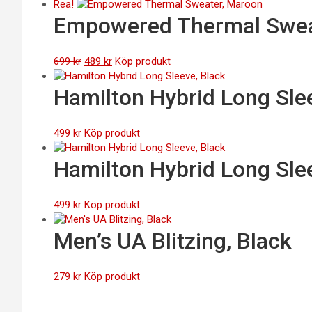
Rea!
Empowered Thermal Swea
Det
Det
699
kr
489
kr
Köp produkt
ursprungliga
nuvarande
priset
priset
Hamilton Hybrid Long Sle
var:
är:
699 kr.
489 kr.
499
kr
Köp produkt
Hamilton Hybrid Long Sle
499
kr
Köp produkt
Men’s UA Blitzing, Black
279
kr
Köp produkt