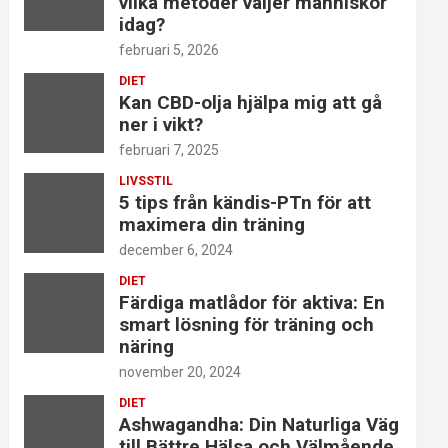
vilka metoder väljer människor
idag?
februari 5, 2026
DIET
Kan CBD-olja hjälpa mig att gå
ner i vikt?
februari 7, 2025
LIVSSTIL
5 tips från kändis-PTn för att
maximera din träning
december 6, 2024
DIET
Färdiga matlådor för aktiva: En
smart lösning för träning och
näring
november 20, 2024
DIET
Ashwagandha: Din Naturliga Väg
till Bättre Hälsa och Välmående