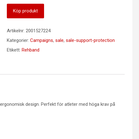
Köp produkt
Artikelnr:
2001527224
Kategorier:
Campaigns
,
sale
,
sale-support-protection
Etikett:
Rehband
rgonomisk design. Perfekt för atleter med höga krav på