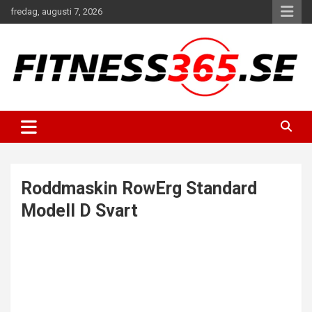
Hoppa
fredag, augusti 7, 2026
till
innehåll
Fitness Varje Dag
FITNESS365
Roddmaskin RowErg Standard
Modell D Svart