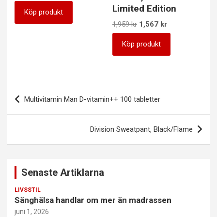
Limited Edition
Köp produkt
Det
Det
1,959
kr
1,567
kr
ursprungliga
nuvarande
priset
priset
Köp produkt
var:
är:
1,959 kr.
1,567 kr.
Inläggsnavigering
Multivitamin Man D-vitamin++ 100 tabletter
Division Sweatpant, Black/Flame
Senaste Artiklarna
LIVSSTIL
Sänghälsa handlar om mer än madrassen
juni 1, 2026