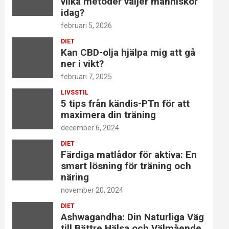
vilka metoder väljer människor
idag?
februari 5, 2026
DIET
Kan CBD-olja hjälpa mig att gå
ner i vikt?
februari 7, 2025
LIVSSTIL
5 tips från kändis-PTn för att
maximera din träning
december 6, 2024
DIET
Färdiga matlådor för aktiva: En
smart lösning för träning och
näring
november 20, 2024
DIET
Ashwagandha: Din Naturliga Väg
till Bättre Hälsa och Välmående