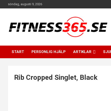
Hoppa
söndag, augusti 9, 2026
till
innehåll
Fitness Varje Dag
FITNESS365
START
PERSONLIG HJÄLP
ARTIKLAR
SJU
Rib Cropped Singlet, Black