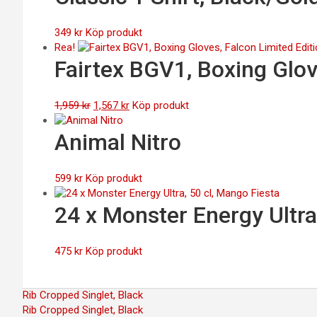
349
kr
Köp produkt
Rea!
Fairtex BGV1, Boxing Glov
Det
Det
1,959
kr
1,567
kr
Köp produkt
ursprungliga
nuvarande
priset
priset
Animal Nitro
var:
är:
1,959 kr.
1,567 kr.
599
kr
Köp produkt
24 x Monster Energy Ultra
475
kr
Köp produkt
Inläggsnavigering
Rib Cropped Singlet, Black
Rib Cropped Singlet, Black