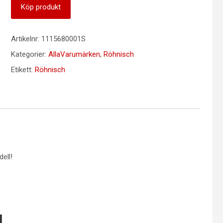
Köp produkt
Artikelnr:
1115680001S
Kategorier:
AllaVarumärken
,
Röhnisch
Etikett:
Röhnisch
ell!
d