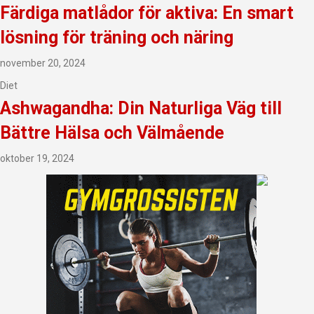
Färdiga matlådor för aktiva: En smart
lösning för träning och näring
november 20, 2024
Diet
Ashwagandha: Din Naturliga Väg till
Bättre Hälsa och Välmående
oktober 19, 2024