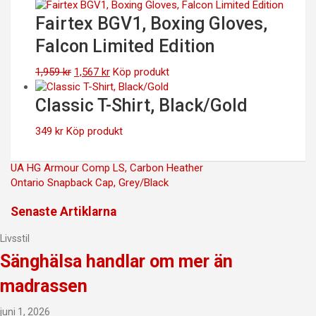
Fairtex BGV1, Boxing Gloves,
Falcon Limited Edition
Det
Det
1,959
kr
1,567
kr
Köp produkt
ursprungliga
nuvarande
priset
priset
Classic T-Shirt, Black/Gold
var:
är:
1,959 kr.
1,567 kr.
349
kr
Köp produkt
Inläggsnavigering
UA HG Armour Comp LS, Carbon Heather
Ontario Snapback Cap, Grey/Black
Senaste Artiklarna
Livsstil
Sänghälsa handlar om mer än
madrassen
juni 1, 2026