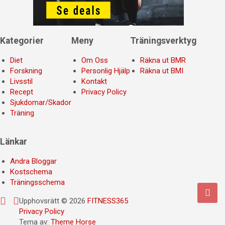
Kategorier
Meny
Träningsverktyg
Diet
Om Oss
Räkna ut BMR
Forskning
Personlig Hjälp
Räkna ut BMI
Livsstil
Kontakt
Recept
Privacy Policy
Sjukdomar/Skador
Träning
Länkar
Andra Bloggar
Kostschema
Träningsschema
Upphovsrätt © 2026
FITNESS365
Privacy Policy
Tema av:
Theme Horse