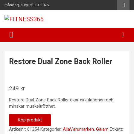
Hoppa
måndag, augusti 10, 2026
till
innehåll
Fitness Varje Dag
FITNESS365
Restore Dual Zone Back Roller
249
kr
Restore Dual Zone Back Roller ökar cirkulationen och
minskar muskeltrötthet.
Köp produkt
Artikelnr:
61354
Kategorier:
AllaVarumärken
,
Gaiam
Etikett: