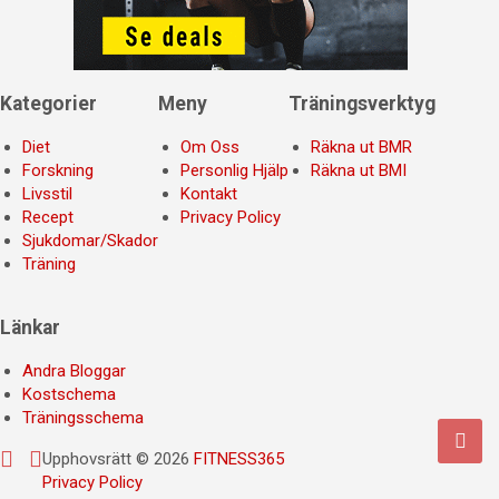
Kategorier
Meny
Träningsverktyg
Diet
Om Oss
Räkna ut BMR
Forskning
Personlig Hjälp
Räkna ut BMI
Livsstil
Kontakt
Recept
Privacy Policy
Sjukdomar/Skador
Träning
Länkar
Andra Bloggar
Kostschema
Träningsschema
Upphovsrätt © 2026
FITNESS365
Privacy Policy