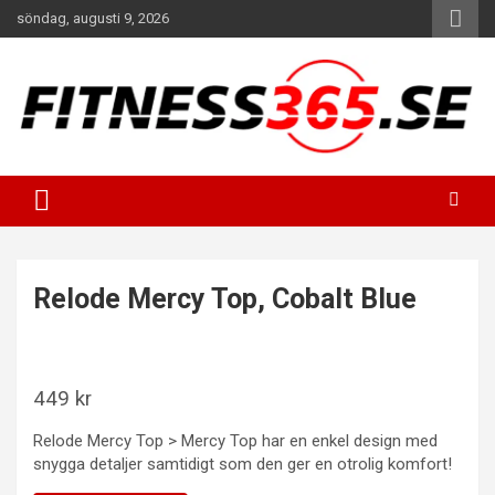
Hoppa
söndag, augusti 9, 2026
till
innehåll
Fitness Varje Dag
FITNESS365
Relode Mercy Top, Cobalt Blue
449
kr
Relode Mercy Top > Mercy Top har en enkel design med
snygga detaljer samtidigt som den ger en otrolig komfort!