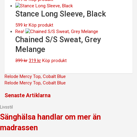
Stance Long Sleeve, Black
599
kr
Köp produkt
Rea!
Chained S/S Sweat, Grey
Melange
Det
Det
399
kr
319
kr
Köp produkt
ursprungliga
nuvarande
priset
priset
Inläggsnavigering
Relode Mercy Top, Cobalt Blue
var:
är:
Relode Mercy Top, Cobalt Blue
399 kr.
319 kr.
Senaste Artiklarna
Livsstil
Sänghälsa handlar om mer än
madrassen