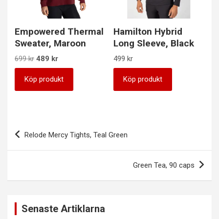
Empowered Thermal
Hamilton Hybrid
Sweater, Maroon
Long Sleeve, Black
Det
Det
699
kr
489
kr
499
kr
ursprungliga
nuvarande
priset
priset
Köp produkt
Köp produkt
var:
är:
699 kr.
489 kr.
Inläggsnavigering
Relode Mercy Tights, Teal Green
Green Tea, 90 caps
Senaste Artiklarna