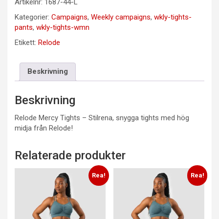
Artikelnr:
1687-44-L
Kategorier:
Campaigns
,
Weekly campaigns
,
wkly-tights-
pants
,
wkly-tights-wmn
Etikett:
Relode
Beskrivning
Beskrivning
Relode Mercy Tights – Stilrena, snygga tights med hög
midja från Relode!
Relaterade produkter
Rea!
Rea!