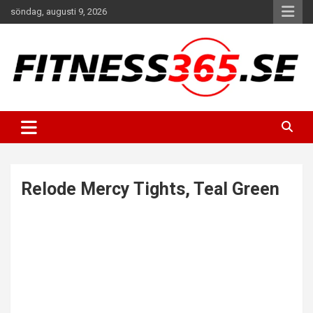
Hoppa
söndag, augusti 9, 2026
till
innehåll
Fitness Varje Dag
FITNESS365
Relode Mercy Tights, Teal Green