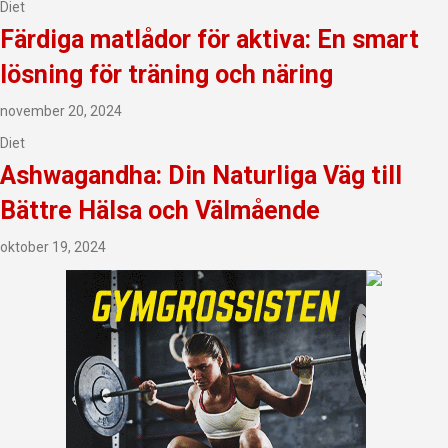
Diet
Färdiga matlådor för aktiva: En smart
lösning för träning och näring
november 20, 2024
Diet
Ashwagandha: Din Naturliga Väg till
Bättre Hälsa och Välmående
oktober 19, 2024