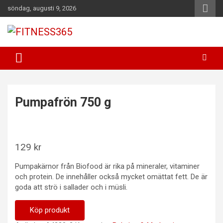
Hoppa
söndag, augusti 9, 2026
till
innehåll
Fitness Varje Dag
FITNESS365
Pumpafrön 750 g
129
kr
Pumpakärnor från Biofood är rika på mineraler, vitaminer
och protein. De innehåller också mycket omättat fett. De är
goda att strö i sallader och i müsli.
Köp produkt