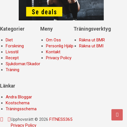
Kategorier
Meny
Träningsverktyg
Diet
Om Oss
Räkna ut BMR
Forskning
Personlig Hjälp
Räkna ut BMI
Livsstil
Kontakt
Recept
Privacy Policy
Sjukdomar/Skador
Träning
Länkar
Andra Bloggar
Kostschema
Träningsschema
Upphovsrätt © 2026
FITNESS365
Privacy Policy