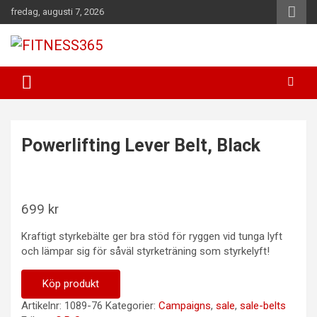
Hoppa
fredag, augusti 7, 2026
till
innehåll
Fitness Varje Dag
FITNESS365
Powerlifting Lever Belt, Black
699
kr
Kraftigt styrkebälte ger bra stöd för ryggen vid tunga lyft
och lämpar sig för såväl styrketräning som styrkelyft!
Köp produkt
Artikelnr:
1089-76
Kategorier:
Campaigns
,
sale
,
sale-belts