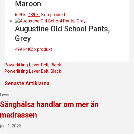
Maroon
499 kr.
349 kr.
Det
Det
699
kr
489
kr
Köp produkt
ursprungliga
nuvarande
priset
priset
Augustine Old School Pants,
var:
är:
Grey
699 kr.
489 kr.
499
kr
Köp produkt
Inläggsnavigering
Powerlifting Lever Belt, Black
Powerlifting Lever Belt, Black
Senaste Artiklarna
Livsstil
Sänghälsa handlar om mer än
madrassen
juni 1, 2026