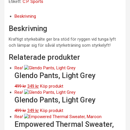
Etikett:
C.P. Sports
Beskrivning
Beskrivning
Kraftigt styrkebälte ger bra stöd för ryggen vid tunga lyft
och lämpar sig för såväl styrketräning som styrkelyft!
Relaterade produkter
Rea!
Glendo Pants, Light Grey
Det
Det
499
kr
349
kr
Köp produkt
ursprungliga
nuvarande
Rea!
priset
priset
Glendo Pants, Light Grey
var:
är:
499 kr.
Det
349 kr.
Det
499
kr
349
kr
Köp produkt
ursprungliga
nuvarande
Rea!
priset
priset
Empowered Thermal Sweater,
var:
är: