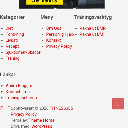
Kategorier
Meny
Träningsverktyg
Diet
Om Oss
Räkna ut BMR
Forskning
Personlig Hjälp
Räkna ut BMI
Livsstil
Kontakt
Recept
Privacy Policy
Sjukdomar/Skador
Träning
Länkar
Andra Bloggar
Kostschema
Träningsschema
Upphovsrätt © 2026
FITNESS365
Privacy Policy
Tema av:
Theme Horse
Drivs med:
WordPress