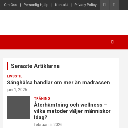
Om Oss
Personlig Hjälp
Kontakt
Privacy Policy
Senaste Artiklarna
LIVSSTIL
Sänghälsa handlar om mer än madrassen
juni 1, 2026
TRÄNING
Återhämtning och wellness –
vilka metoder väljer människor
idag?
februari 5, 2026