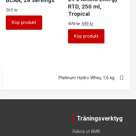
BCAA, 28 servings
RTD, 250 ml,
369
kr
Tropical
Köp produkt
Det
Det
470
kr
449
kr
ursprungliga
nuvarande
priset
priset
Köp produkt
var:
är:
470 kr.
449 kr.
Platinum Hydro Whey, 1,6 kg
Träningsverktyg
Räkna ut BMR