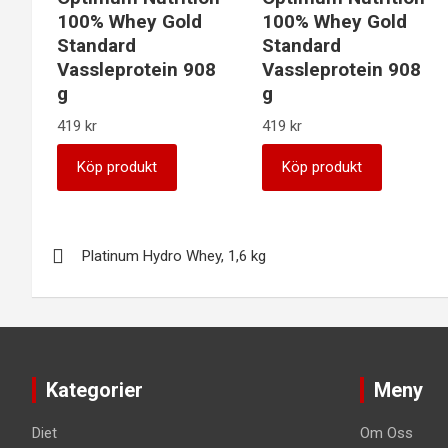
100% Whey Gold
100% Whey Gold
Standard
Standard
Vassleprotein 908
Vassleprotein 908
g
g
419
kr
419
kr
Köp produkt
Köp produkt
Inläggsnavigering
Platinum Hydro Whey, 1,6 kg
Kategorier
Meny
Diet
Om Oss