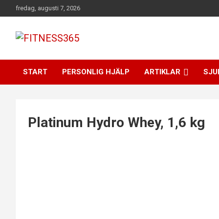
Hoppa
fredag, augusti 7, 2026
till
innehåll
Fitness Varje Dag
FITNESS365
START
PERSONLIG HJÄLP
ARTIKLAR
SJU
Platinum Hydro Whey, 1,6 kg