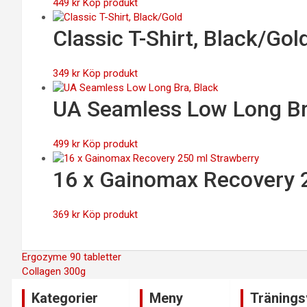
449
kr
Köp produkt
Classic T-Shirt, Black/Gol
349
kr
Köp produkt
UA Seamless Low Long Br
499
kr
Köp produkt
16 x Gainomax Recovery 
369
kr
Köp produkt
Inläggsnavigering
Ergozyme 90 tabletter
Collagen 300g
Kategorier
Meny
Tränings