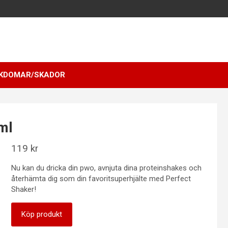
KDOMAR/SKADOR
ml
119
kr
Nu kan du dricka din pwo, avnjuta dina proteinshakes och
återhämta dig som din favoritsuperhjälte med Perfect
Shaker!
Köp produkt