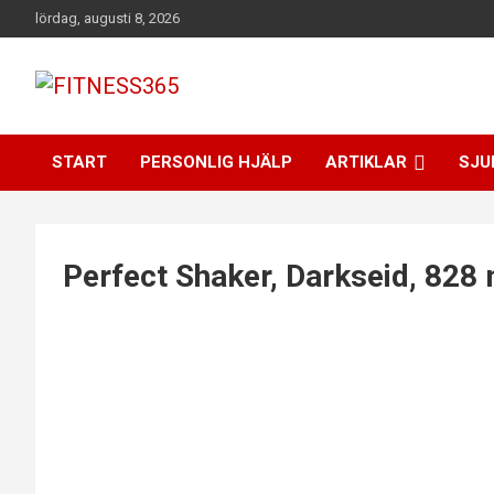
Hoppa
lördag, augusti 8, 2026
till
innehåll
Fitness Varje Dag
FITNESS365
START
PERSONLIG HJÄLP
ARTIKLAR
SJU
Perfect Shaker, Darkseid, 828 