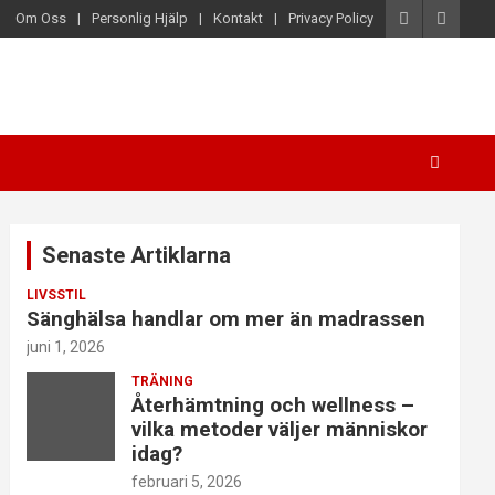
Om Oss
Personlig Hjälp
Kontakt
Privacy Policy
Senaste Artiklarna
LIVSSTIL
Sänghälsa handlar om mer än madrassen
juni 1, 2026
TRÄNING
Återhämtning och wellness –
vilka metoder väljer människor
idag?
februari 5, 2026