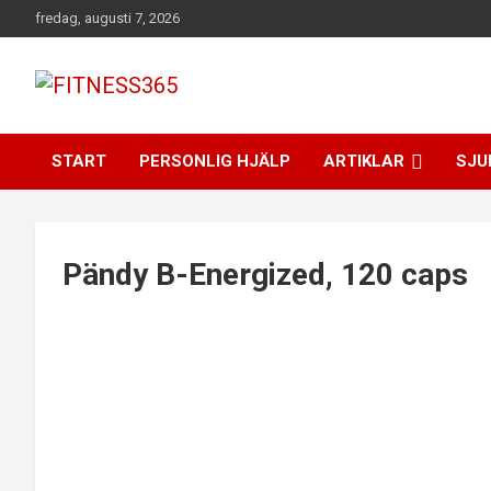
Hoppa
fredag, augusti 7, 2026
till
innehåll
Fitness Varje Dag
FITNESS365
START
PERSONLIG HJÄLP
ARTIKLAR
SJU
Pändy B-Energized, 120 caps