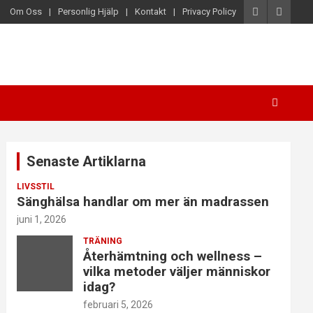
Om Oss
Personlig Hjälp
Kontakt
Privacy Policy
Senaste Artiklarna
LIVSSTIL
Sänghälsa handlar om mer än madrassen
juni 1, 2026
TRÄNING
Återhämtning och wellness –
vilka metoder väljer människor
idag?
februari 5, 2026