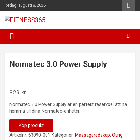
Hoppa
lördag, augusti 8, 2026
till
innehåll
Fitness Varje Dag
FITNESS365
Normatec 3.0 Power Supply
329
kr
Normatec 3.0 Power Supply är en perfekt reservdel att ha
hemma till dina Normatec-enheter.
Köp produkt
Artikelnr:
63090-001
Kategorier:
Massageredskap
,
Övrig