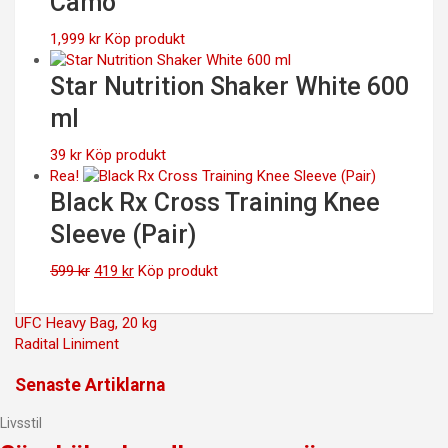
Camo
1,999
kr
Köp produkt
Star Nutrition Shaker White 600
ml
39
kr
Köp produkt
Rea!
Black Rx Cross Training Knee
Sleeve (Pair)
Det
Det
599
kr
419
kr
Köp produkt
ursprungliga
nuvarande
priset
priset
Inläggsnavigering
UFC Heavy Bag, 20 kg
var:
är:
Radital Liniment
599 kr.
419 kr.
Senaste Artiklarna
Livsstil