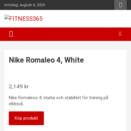
Hoppa
torsdag, augusti 6, 2026
till
innehåll
Fitness Varje Dag
FITNESS365
Nike Romaleo 4, White
2,149
kr
Nike Romaleos 4, styrka och stabilitet för träning på
ellitnivå.
Köp produkt