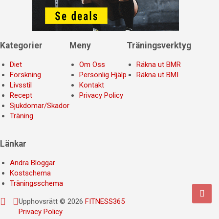
Kategorier
Meny
Träningsverktyg
Diet
Om Oss
Räkna ut BMR
Forskning
Personlig Hjälp
Räkna ut BMI
Livsstil
Kontakt
Recept
Privacy Policy
Sjukdomar/Skador
Träning
Länkar
Andra Bloggar
Kostschema
Träningsschema
Upphovsrätt © 2026
FITNESS365
Privacy Policy