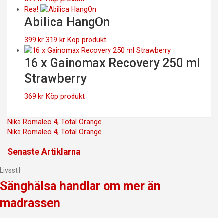
Rea!
Abilica HangOn
Det
Det
399
kr
319
kr
Köp produkt
ursprungliga
nuvarande
priset
priset
16 x Gainomax Recovery 250 ml
var:
är:
Strawberry
399 kr.
319 kr.
369
kr
Köp produkt
Inläggsnavigering
Nike Romaleo 4, Total Orange
Nike Romaleo 4, Total Orange
Senaste Artiklarna
Livsstil
Sänghälsa handlar om mer än
madrassen