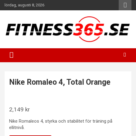
Hoppa
lördag, augusti 8, 2026
till
innehåll
Fitness Varje Dag
FITNESS365
Nike Romaleo 4, Total Orange
2,149
kr
Nike Romaleos 4, styrka och stabilitet för träning på
ellitnivå.