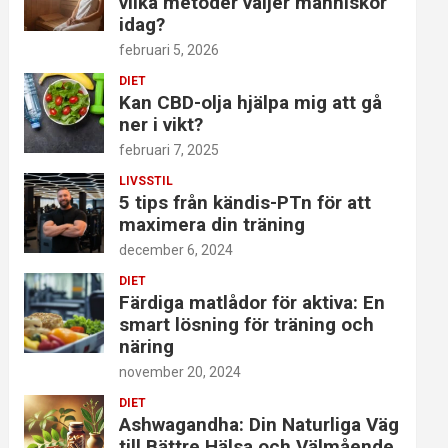
vilka metoder väljer människor
idag?
februari 5, 2026
DIET
Kan CBD-olja hjälpa mig att gå
ner i vikt?
februari 7, 2025
LIVSSTIL
5 tips från kändis-PTn för att
maximera din träning
december 6, 2024
DIET
Färdiga matlådor för aktiva: En
smart lösning för träning och
näring
november 20, 2024
DIET
Ashwagandha: Din Naturliga Väg
till Bättre Hälsa och Välmående