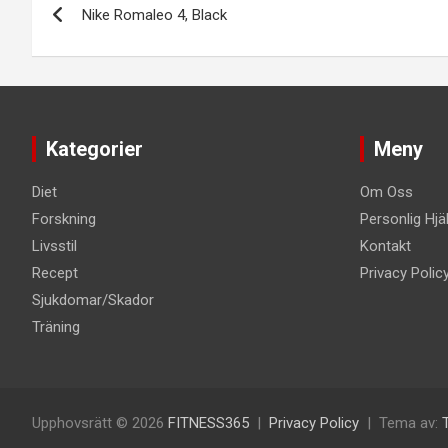
Nike Romaleo 4, Black
Kategorier
Meny
Diet
Om Oss
Forskning
Personlig Hjä
Livsstil
Kontakt
Recept
Privacy Polic
Sjukdomar/Skador
Träning
Upphovsrätt © 2026
FITNESS365
Privacy Policy
Tema av: