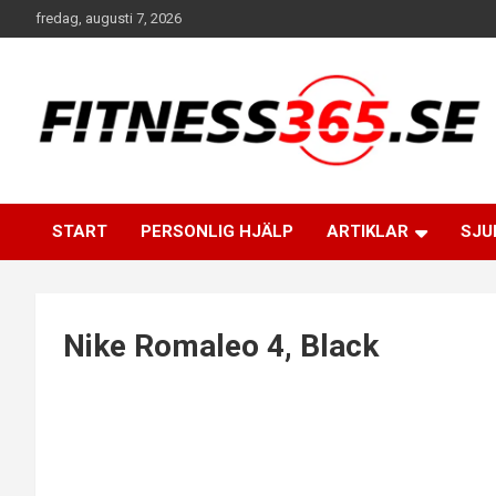
Hoppa
fredag, augusti 7, 2026
till
innehåll
Fitness Varje Dag
FITNESS365
START
PERSONLIG HJÄLP
ARTIKLAR
SJU
Nike Romaleo 4, Black