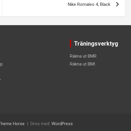
Nike Romaleo 4, Black
Träningsverktyg
Räkna ut BMR
lp
Räkna ut BMI
y
Theme Horse
Drivs med:
WordPress