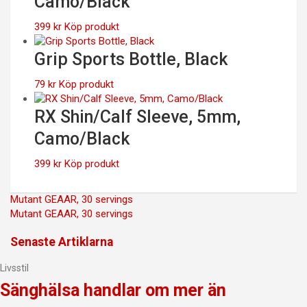
Camo/Black
399 kr.
279 kr.
399
kr
Köp produkt
Grip Sports Bottle, Black
79
kr
Köp produkt
RX Shin/Calf Sleeve, 5mm,
Camo/Black
399
kr
Köp produkt
Inläggsnavigering
Mutant GEAAR, 30 servings
Mutant GEAAR, 30 servings
Senaste Artiklarna
Livsstil
Sänghälsa handlar om mer än