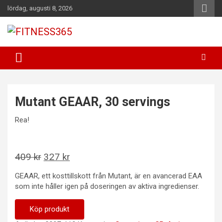
Hoppa
lördag, augusti 8, 2026
till
innehåll
Fitness Varje Dag
FITNESS365
Mutant GEAAR, 30 servings
Rea!
Det
Det
409
kr
327
kr
ursprungliga
nuvarande
GEAAR, ett kosttillskott från Mutant, är en avancerad EAA
priset
priset
som inte håller igen på doseringen av aktiva ingredienser.
var:
är:
409 kr.
327 kr.
Köp produkt