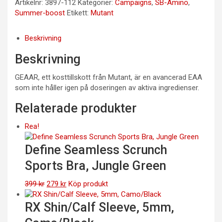
Artikelnr:
3897-112
Kategorier:
Campaigns
,
SB-Amino
,
Summer-boost
Etikett:
Mutant
Beskrivning
Beskrivning
GEAAR, ett kosttillskott från Mutant, är en avancerad EAA
som inte håller igen på doseringen av aktiva ingredienser.
Relaterade produkter
Rea!
Define Seamless Scrunch
Sports Bra, Jungle Green
Det
Det
399
kr
279
kr
Köp produkt
ursprungliga
nuvarande
priset
priset
RX Shin/Calf Sleeve, 5mm,
var:
är: