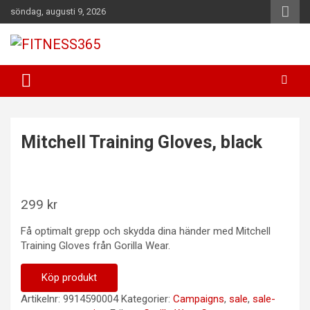
Hoppa
söndag, augusti 9, 2026
till
innehåll
Fitness Varje Dag
FITNESS365
Mitchell Training Gloves, black
299
kr
Få optimalt grepp och skydda dina händer med Mitchell
Training Gloves från Gorilla Wear.
Köp produkt
Artikelnr:
9914590004
Kategorier:
Campaigns
,
sale
,
sale-