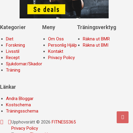
Kategorier
Meny
Träningsverktyg
Diet
Om Oss
Räkna ut BMR
Forskning
Personlig Hjälp
Räkna ut BMI
Livsstil
Kontakt
Recept
Privacy Policy
Sjukdomar/Skador
Träning
Länkar
Andra Bloggar
Kostschema
Träningsschema
Upphovsrätt © 2026
FITNESS365
Privacy Policy