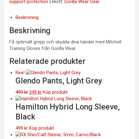
support-protection
Etikett:
Gorilla Wear Gear
Beskrivning
Beskrivning
Få optimalt grepp och skydda dina händer med Mitchell
Training Gloves från Gorilla Wear.
Relaterade produkter
Rea!
Glendo Pants, Light Grey
Det
Det
499
kr
349
kr
Köp produkt
ursprungliga
nuvarande
priset
priset
Hamilton Hybrid Long Sleeve,
var:
är:
Black
499 kr.
349 kr.
499
kr
Köp produkt