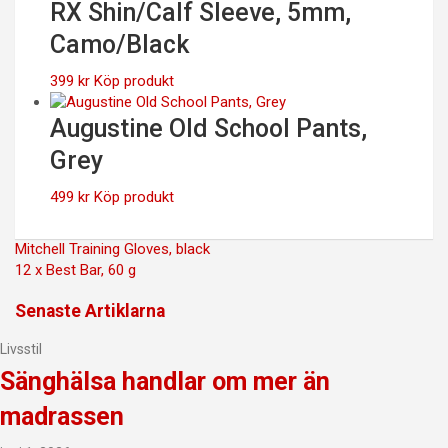
RX Shin/Calf Sleeve, 5mm,
Camo/Black
399
kr
Köp produkt
Augustine Old School Pants,
Grey
499
kr
Köp produkt
Inläggsnavigering
Mitchell Training Gloves, black
12 x Best Bar, 60 g
Senaste Artiklarna
Livsstil
Sänghälsa handlar om mer än
madrassen