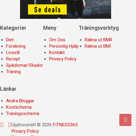
Kategorier
Meny
Träningsverktyg
Diet
Om Oss
Räkna ut BMR
Forskning
Personlig Hjälp
Räkna ut BMI
Livsstil
Kontakt
Recept
Privacy Policy
Sjukdomar/Skador
Träning
Länkar
Andra Bloggar
Kostschema
Träningsschema
Upphovsrätt © 2026
FITNESS365
Privacy Policy