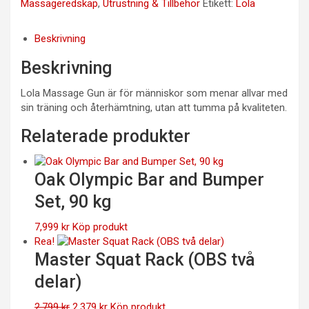
Massageredskap
,
Utrustning & Tillbehör
Etikett:
Lola
Beskrivning
Beskrivning
Lola Massage Gun är för människor som menar allvar med
sin träning och återhämtning, utan att tumma på kvaliteten.
Relaterade produkter
Oak Olympic Bar and Bumper
Set, 90 kg
7,999
kr
Köp produkt
Rea!
Master Squat Rack (OBS två
delar)
Det
Det
2,799
kr
2,379
kr
Köp produkt