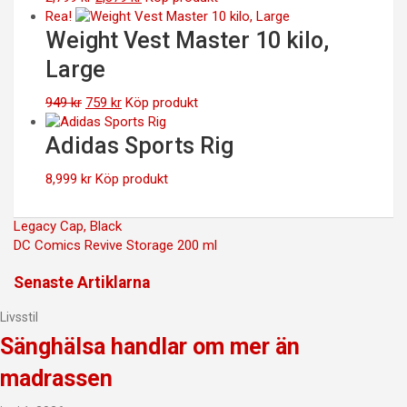
ursprungliga
nuvarande
Rea!
priset
priset
Weight Vest Master 10 kilo,
var:
är:
Large
2,799 kr.
2,379 kr.
Det
Det
949
kr
759
kr
Köp produkt
ursprungliga
nuvarande
priset
priset
Adidas Sports Rig
var:
är:
949 kr.
759 kr.
8,999
kr
Köp produkt
Inläggsnavigering
Legacy Cap, Black
DC Comics Revive Storage 200 ml
Senaste Artiklarna
Livsstil
Sänghälsa handlar om mer än
madrassen