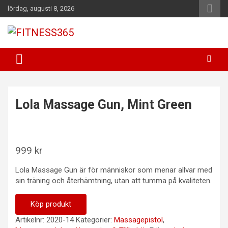
Hoppa
lördag, augusti 8, 2026
till
innehåll
Fitness Varje Dag
FITNESS365
Lola Massage Gun, Mint Green
999
kr
Lola Massage Gun är för människor som menar allvar med
sin träning och återhämtning, utan att tumma på kvaliteten.
Köp produkt
Artikelnr:
2020-14
Kategorier:
Massagepistol
,