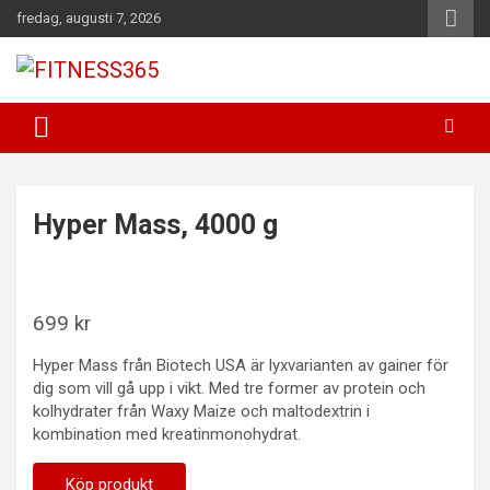
Hoppa
fredag, augusti 7, 2026
till
innehåll
Fitness Varje Dag
FITNESS365
Hyper Mass, 4000 g
699
kr
Hyper Mass från Biotech USA är lyxvarianten av gainer för
dig som vill gå upp i vikt. Med tre former av protein och
kolhydrater från Waxy Maize och maltodextrin i
kombination med kreatinmonohydrat.
Köp produkt