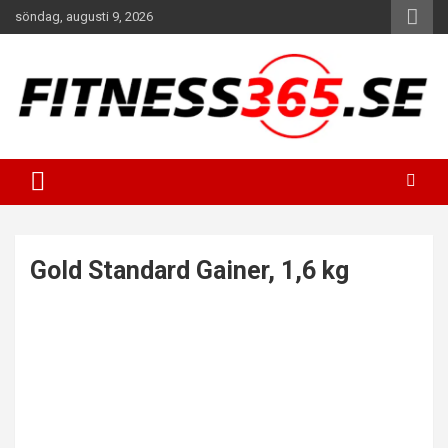
Hoppa
söndag, augusti 9, 2026
till
innehåll
Fitness Varje Dag
FITNESS365
Gold Standard Gainer, 1,6 kg