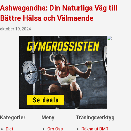
Ashwagandha: Din Naturliga Väg till
Bättre Hälsa och Välmående
oktober 19, 2024
Kategorier
Meny
Träningsverktyg
Diet
Om Oss
Räkna ut BMR