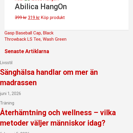
Abilica HangOn
Det
Det
399
kr
319
kr
Köp produkt
ursprungliga
nuvarande
priset
priset
Inläggsnavigering
Gasp Baseball Cap, Black
var:
är:
Throwback LS Tee, Wash Green
399 kr.
319 kr.
Senaste Artiklarna
Livsstil
Sänghälsa handlar om mer än
madrassen
juni 1, 2026
Träning
Återhämtning och wellness – vilka
metoder väljer människor idag?