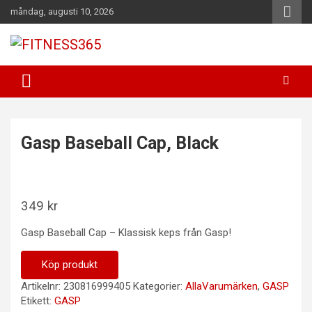
Hoppa
måndag, augusti 10, 2026
till
innehåll
Fitness Varje Dag
FITNESS365
Gasp Baseball Cap, Black
349
kr
Gasp Baseball Cap – Klassisk keps från Gasp!
Köp produkt
Artikelnr:
230816999405
Kategorier:
AllaVarumärken
,
GASP
Etikett:
GASP