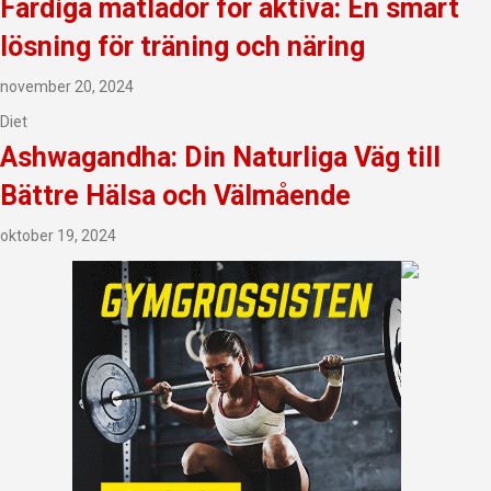
Färdiga matlådor för aktiva: En smart
lösning för träning och näring
november 20, 2024
Diet
Ashwagandha: Din Naturliga Väg till
Bättre Hälsa och Välmående
oktober 19, 2024