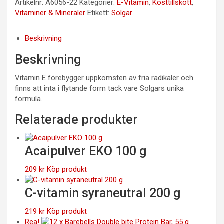
Artikelnr:
A6056-22
Kategorier:
E-Vitamin
,
Kosttillskott
,
Vitaminer & Mineraler
Etikett:
Solgar
Beskrivning
Beskrivning
Vitamin E förebygger uppkomsten av fria radikaler och
finns att inta i flytande form tack vare Solgars unika
formula.
Relaterade produkter
Acaipulver EKO 100 g
209
kr
Köp produkt
C-vitamin syraneutral 200 g
219
kr
Köp produkt
Rea!