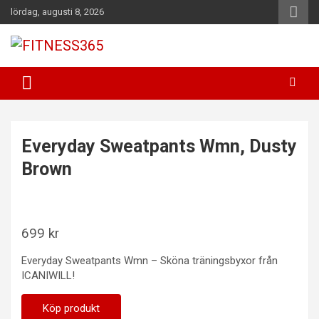
Hoppa
lördag, augusti 8, 2026
till
innehåll
Fitness Varje Dag
FITNESS365
Everyday Sweatpants Wmn, Dusty
Brown
699
kr
Everyday Sweatpants Wmn – Sköna träningsbyxor från
ICANIWILL!
Köp produkt