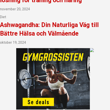
lösning för träning och näring
november 20, 2024
Diet
Ashwagandha: Din Naturliga Väg till
Bättre Hälsa och Välmående
oktober 19, 2024