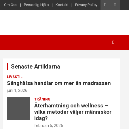
Om Oss
Personlig Hjälp
Kontakt
Privacy Policy
Senaste Artiklarna
LIVSSTIL
Sänghälsa handlar om mer än madrassen
juni 1, 2026
TRÄNING
Återhämtning och wellness –
vilka metoder väljer människor
idag?
februari 5, 2026