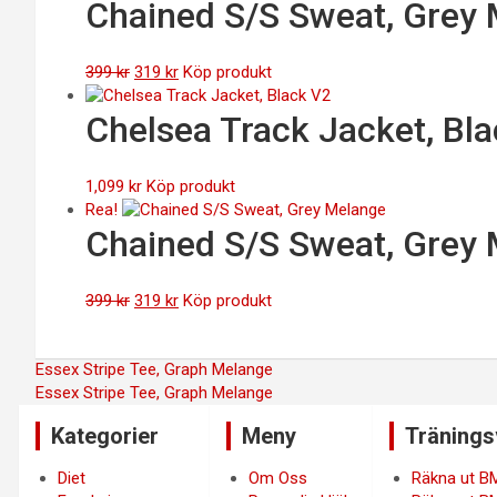
priset
priset
Chained S/S Sweat, Grey
var:
är:
399 kr.
319 kr.
Det
Det
399
kr
319
kr
Köp produkt
ursprungliga
nuvarande
priset
priset
Chelsea Track Jacket, Bl
var:
är:
399 kr.
319 kr.
1,099
kr
Köp produkt
Rea!
Chained S/S Sweat, Grey
Det
Det
399
kr
319
kr
Köp produkt
ursprungliga
nuvarande
priset
priset
Inläggsnavigering
Essex Stripe Tee, Graph Melange
var:
är:
Essex Stripe Tee, Graph Melange
399 kr.
319 kr.
Kategorier
Meny
Tränings
Diet
Om Oss
Räkna ut B