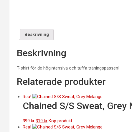
Beskrivning
Beskrivning
T-shirt för de högintensiva och tuffa träningspassen!
Relaterade produkter
Rea!
Chained S/S Sweat, Grey
Det
Det
399
kr
319
kr
Köp produkt
ursprungliga
nuvarande
Rea!