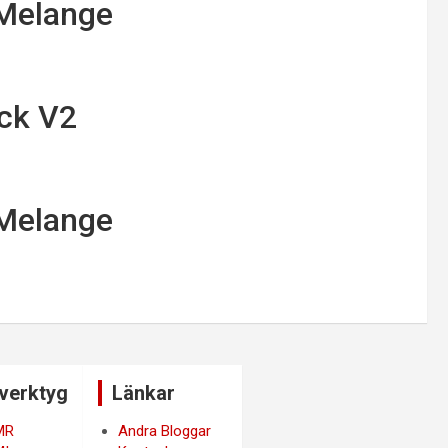
 Melange
ack V2
 Melange
verktyg
Länkar
MR
Andra Bloggar