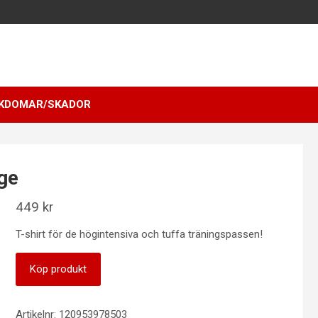
KDOMAR/SKADOR
ge
449
kr
T-shirt för de högintensiva och tuffa träningspassen!
Köp produkt
Artikelnr:
120953978503