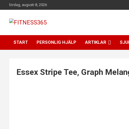
Hoppa
lördag, augusti 8, 2026
till
innehåll
Fitness Varje Dag
FITNESS365
START
PERSONLIG HJÄLP
ARTIKLAR
SJU
Essex Stripe Tee, Graph Melan