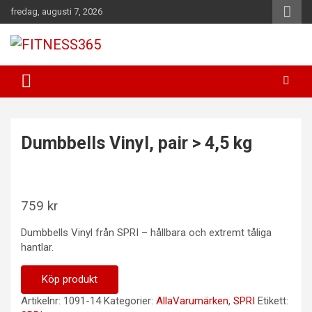
Hoppa
fredag, augusti 7, 2026
till
innehåll
Fitness Varje Dag
FITNESS365
Dumbbells Vinyl, pair > 4,5 kg
759
kr
Dumbbells Vinyl från SPRI – hållbara och extremt tåliga
hantlar.
Köp produkt
Artikelnr:
1091-14
Kategorier:
AllaVarumärken
,
SPRI
Etikett: