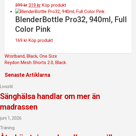
Det
Det
399
kr
319
kr
Köp produkt
ursprungliga
nuvarande
priset
priset
BlenderBottle Pro32, 940ml, Full
var:
är:
Color Pink
399 kr.
319 kr.
169
kr
Köp produkt
Inläggsnavigering
Wristband, Black, One Size
Reydon Mesh Shorts 2.0, Black
Senaste Artiklarna
Livsstil
Sänghälsa handlar om mer än
madrassen
juni 1, 2026
Träning