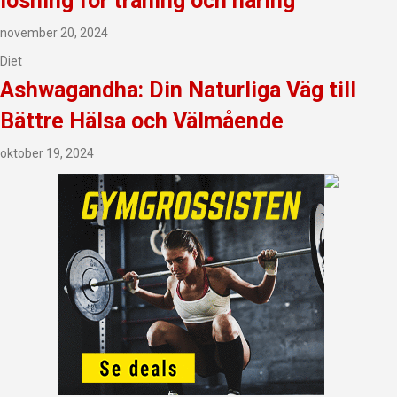
lösning för träning och näring
november 20, 2024
Diet
Ashwagandha: Din Naturliga Väg till
Bättre Hälsa och Välmående
oktober 19, 2024