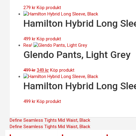
279
kr
Köp produkt
Hamilton Hybrid Long Sle
499
kr
Köp produkt
Rea!
Glendo Pants, Light Grey
Det
Det
499
kr
349
kr
Köp produkt
ursprungliga
nuvarande
priset
priset
Hamilton Hybrid Long Sle
var:
är:
499 kr.
349 kr.
499
kr
Köp produkt
Inläggsnavigering
Define Seamless Tights Mid Waist, Black
Define Seamless Tights Mid Waist, Black