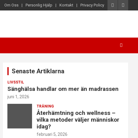
Om Oss
Personlig Hjälp
Kontakt
Privacy Policy
Senaste Artiklarna
LIVSSTIL
Sänghälsa handlar om mer än madrassen
juni 1, 2026
TRÄNING
Återhämtning och wellness –
vilka metoder väljer människor
idag?
februari 5, 2026