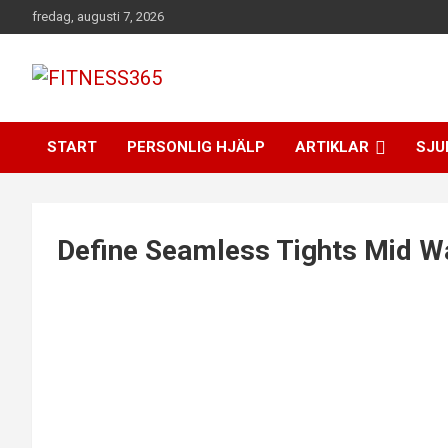
Hoppa
fredag, augusti 7, 2026
till
innehåll
Fitness Varje Dag
FITNESS365
START
PERSONLIG HJÄLP
ARTIKLAR
SJU
Define Seamless Tights Mid Wa