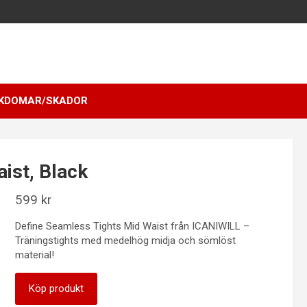
KDOMAR/SKADOR
ist, Black
599
kr
Define Seamless Tights Mid Waist från ICANIWILL –
Träningstights med medelhög midja och sömlöst
material!
Köp produkt