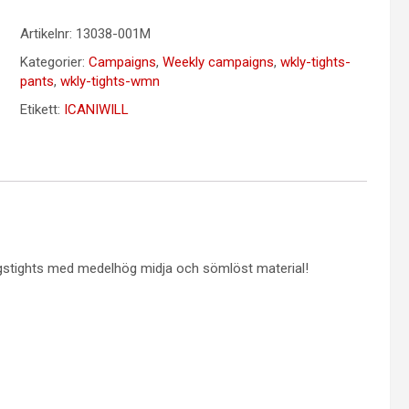
Artikelnr:
13038-001M
Kategorier:
Campaigns
,
Weekly campaigns
,
wkly-tights-
pants
,
wkly-tights-wmn
Etikett:
ICANIWILL
gstights med medelhög midja och sömlöst material!