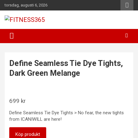
Hoppa
torsdag, augusti 6, 2026
till
innehåll
Fitness Varje Dag
FITNESS365
Define Seamless Tie Dye Tights,
Dark Green Melange
699
kr
Define Seamless Tie Dye Tights > No fear, the new tights
from ICANIWILL are here!
Köp produkt