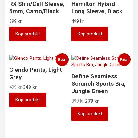
RX Shin/Calf Sleeve,
Hamilton Hybrid
5mm, Camo/Black
Long Sleeve, Black
399
kr
499
kr
Köp produkt
Köp produkt
Rea!
Rea!
Glendo Pants, Light
Define Seamless
Grey
Scrunch Sports Bra,
Det
Det
499
kr
349
kr
Jungle Green
ursprungliga
nuvarande
priset
priset
Köp produkt
Det
Det
399
kr
279
kr
var:
är:
ursprungliga
nuvarande
499 kr.
349 kr.
priset
priset
Köp produkt
var:
är:
399 kr.
279 kr.