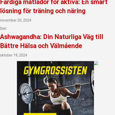
Färdiga matlådor för aktiva: En smart
lösning för träning och näring
november 20, 2024
Diet
Ashwagandha: Din Naturliga Väg till
Bättre Hälsa och Välmående
oktober 19, 2024