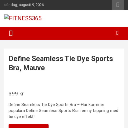
Hoppa
söndag, augusti 9, 2026
till
innehåll
Fitness Varje Dag
FITNESS365
Define Seamless Tie Dye Sports
Bra, Mauve
399
kr
Define Seamless Tie Dye Sports Bra – Här kommer
populära Define Seamless Sports Bra i en ny tappning med
tie dye effekt!