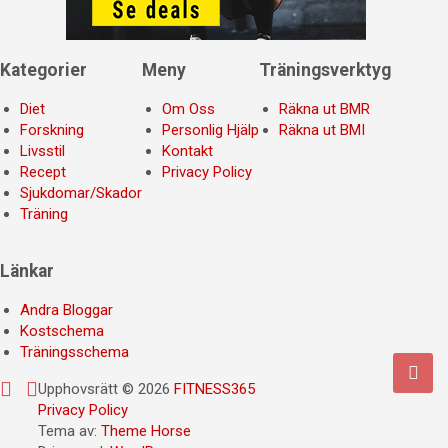
Kategorier
Meny
Träningsverktyg
Diet
Om Oss
Räkna ut BMR
Forskning
Personlig Hjälp
Räkna ut BMI
Livsstil
Kontakt
Recept
Privacy Policy
Sjukdomar/Skador
Träning
Länkar
Andra Bloggar
Kostschema
Träningsschema
Upphovsrätt © 2026
FITNESS365
Privacy Policy
Tema av:
Theme Horse