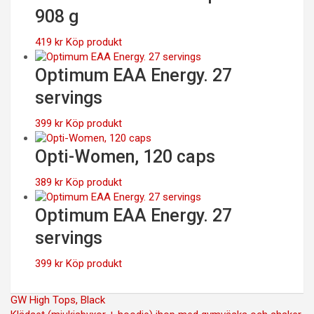
908 g
419
kr
Köp produkt
Optimum EAA Energy. 27
servings
399
kr
Köp produkt
Opti-Women, 120 caps
389
kr
Köp produkt
Optimum EAA Energy. 27
servings
399
kr
Köp produkt
Inläggsnavigering
GW High Tops, Black