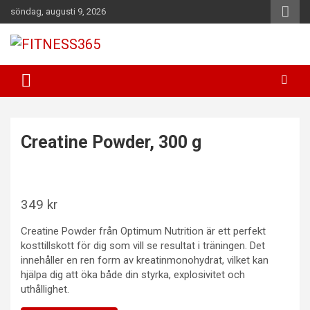
Hoppa
söndag, augusti 9, 2026
till
innehåll
Fitness Varje Dag
FITNESS365
Creatine Powder, 300 g
349
kr
Creatine Powder från Optimum Nutrition är ett perfekt
kosttillskott för dig som vill se resultat i träningen. Det
innehåller en ren form av kreatinmonohydrat, vilket kan
hjälpa dig att öka både din styrka, explosivitet och
uthållighet.