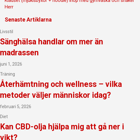
Klädset (mjukisbyxor + hoodie) ihop med gymväska och shaker
Herr
Senaste Artiklarna
Livsstil
Sänghälsa handlar om mer än
madrassen
juni 1, 2026
Träning
Återhämtning och wellness – vilka
metoder väljer människor idag?
februari 5, 2026
Diet
Kan CBD-olja hjälpa mig att gå ner i
vikt?