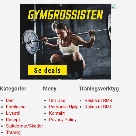
Kategorier
Meny
Träningsverktyg
Diet
Om Oss
Räkna ut BMR
Forskning
Personlig Hjälp
Räkna ut BMI
Livsstil
Kontakt
Recept
Privacy Policy
Sjukdomar/Skador
Träning