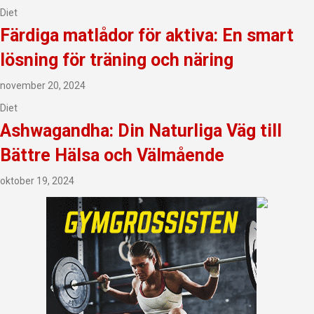
Diet
Färdiga matlådor för aktiva: En smart
lösning för träning och näring
november 20, 2024
Diet
Ashwagandha: Din Naturliga Väg till
Bättre Hälsa och Välmående
oktober 19, 2024