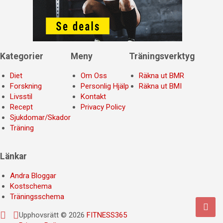
Kategorier
Meny
Träningsverktyg
Diet
Om Oss
Räkna ut BMR
Forskning
Personlig Hjälp
Räkna ut BMI
Livsstil
Kontakt
Recept
Privacy Policy
Sjukdomar/Skador
Träning
Länkar
Andra Bloggar
Kostschema
Träningsschema
Upphovsrätt © 2026
FITNESS365