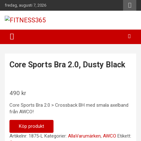
Hoppa
fredag, augusti 7, 2026
till
innehåll
Fitness Varje Dag
FITNESS365
Core Sports Bra 2.0, Dusty Black
490
kr
Core Sports Bra 2.0 > Crossback BH med smala axelband
från AWCO!
Köp produkt
Artikelnr:
1875-L
Kategorier:
AllaVarumärken
,
AWCO
Etikett: