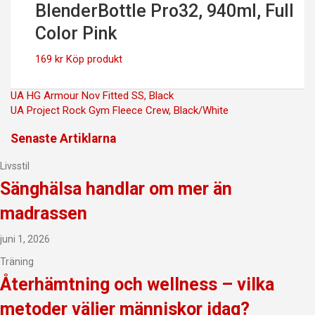
BlenderBottle Pro32, 940ml, Full
Color Pink
169
kr
Köp produkt
Inläggsnavigering
UA HG Armour Nov Fitted SS, Black
UA Project Rock Gym Fleece Crew, Black/White
Senaste Artiklarna
Livsstil
Sänghälsa handlar om mer än
madrassen
juni 1, 2026
Träning
Återhämtning och wellness – vilka
metoder väljer människor idag?