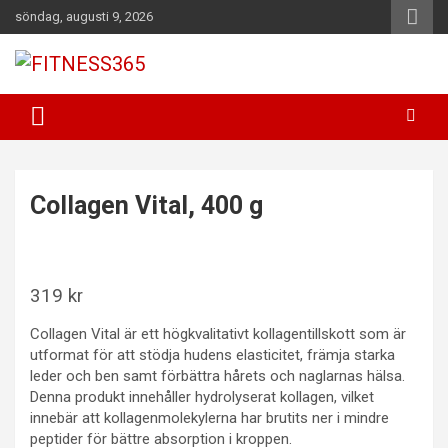
Hoppa
söndag, augusti 9, 2026
till
innehåll
Fitness Varje Dag
FITNESS365
Collagen Vital, 400 g
319
kr
Collagen Vital är ett högkvalitativt kollagentillskott som är
utformat för att stödja hudens elasticitet, främja starka
leder och ben samt förbättra hårets och naglarnas hälsa.
Denna produkt innehåller hydrolyserat kollagen, vilket
innebär att kollagenmolekylerna har brutits ner i mindre
peptider för bättre absorption i kroppen.