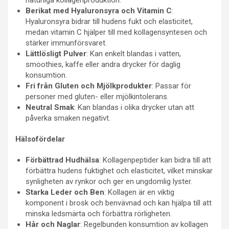
Berikat med Hyaluronsyra och Vitamin C
:
Hyaluronsyra bidrar till hudens fukt och elasticitet,
medan vitamin C hjälper till med kollagensyntesen och
stärker immunförsvaret.
Lättlösligt Pulver
: Kan enkelt blandas i vatten,
smoothies, kaffe eller andra drycker för daglig
konsumtion.
Fri från Gluten och Mjölkprodukter
: Passar för
personer med gluten- eller mjölkintolerans.
Neutral Smak
: Kan blandas i olika drycker utan att
påverka smaken negativt.
Hälsofördelar
Förbättrad Hudhälsa
: Kollagenpeptider kan bidra till att
förbättra hudens fuktighet och elasticitet, vilket minskar
synligheten av rynkor och ger en ungdomlig lyster.
Starka Leder och Ben
: Kollagen är en viktig
komponent i brosk och benvävnad och kan hjälpa till att
minska ledsmärta och förbättra rörligheten.
Hår och Naglar
: Regelbunden konsumtion av kollagen