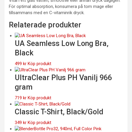
Vital i ett glas vatten, smoothie eller annan dryck dagligen.
För optimal absorption, konsumera på tom mage eller
tillsammans med en C-vitaminrik dryck.
Relaterade produkter
UA Seamless Low Long Bra,
Black
499
kr
Köp produkt
UltraClear Plus PH Vanilj 966
gram
719
kr
Köp produkt
Classic T-Shirt, Black/Gold
349
kr
Köp produkt