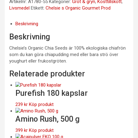
Artikelnr:
A1780-55
Kategorier:
Gröt & gryn
,
Kosttillskott
,
Livsmedel
Etikett:
Chelsie s Organic Gourmet Prod
Beskrivning
Beskrivning
Chelsie’s Organic Chia Seeds är 100% ekologiska chiafrön
som du kan göra chiapudding med eller bara strö över
youghurt eller frukostgröten.
Relaterade produkter
Purefish 180 kapslar
239
kr
Köp produkt
Amino Rush, 500 g
399
kr
Köp produkt