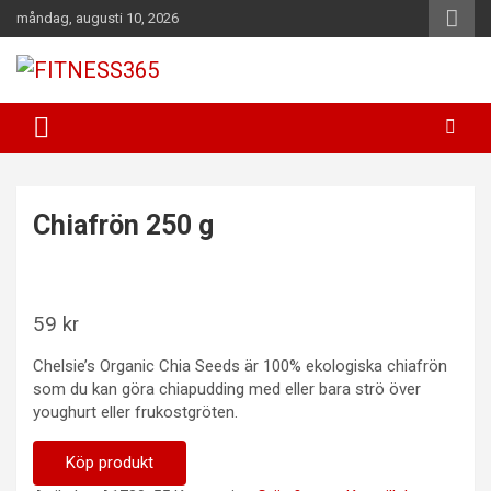
Hoppa
måndag, augusti 10, 2026
till
innehåll
Fitness Varje Dag
FITNESS365
Chiafrön 250 g
59
kr
Chelsie’s Organic Chia Seeds är 100% ekologiska chiafrön
som du kan göra chiapudding med eller bara strö över
youghurt eller frukostgröten.
Köp produkt