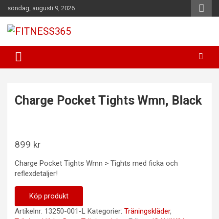
Hoppa
söndag, augusti 9, 2026
till
innehåll
Fitness Varje Dag
FITNESS365
Charge Pocket Tights Wmn, Black
899
kr
Charge Pocket Tights Wmn > Tights med ficka och
reflexdetaljer!
Köp produkt
Artikelnr:
13250-001-L
Kategorier:
Träningskläder
,