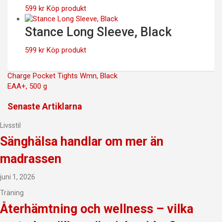
599
kr
Köp produkt
Stance Long Sleeve, Black
599
kr
Köp produkt
Inläggsnavigering
Charge Pocket Tights Wmn, Black
EAA+, 500 g
Senaste Artiklarna
Livsstil
Sänghälsa handlar om mer än
madrassen
juni 1, 2026
Träning
Återhämtning och wellness – vilka