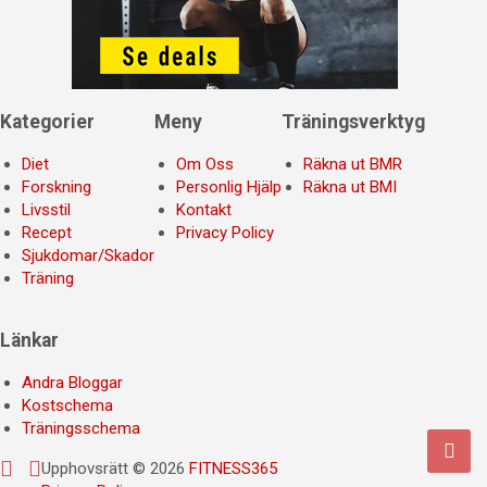
Kategorier
Meny
Träningsverktyg
Diet
Om Oss
Räkna ut BMR
Forskning
Personlig Hjälp
Räkna ut BMI
Livsstil
Kontakt
Recept
Privacy Policy
Sjukdomar/Skador
Träning
Länkar
Andra Bloggar
Kostschema
Träningsschema
Upphovsrätt © 2026
FITNESS365