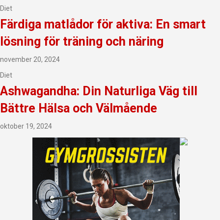
Diet
Färdiga matlådor för aktiva: En smart
lösning för träning och näring
november 20, 2024
Diet
Ashwagandha: Din Naturliga Väg till
Bättre Hälsa och Välmående
oktober 19, 2024