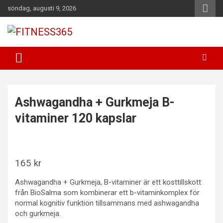
Hoppa
söndag, augusti 9, 2026
till
innehåll
Fitness Varje Dag
FITNESS365
Ashwagandha + Gurkmeja B-
vitaminer 120 kapslar
165
kr
Ashwagandha + Gurkmeja, B-vitaminer är ett kosttillskott
från BioSalma som kombinerar ett b-vitaminkomplex för
normal kognitiv funktion tillsammans med ashwagandha
och gurkmeja.