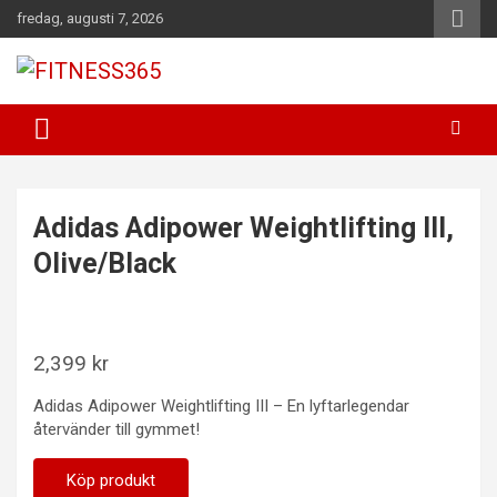
Hoppa
fredag, augusti 7, 2026
till
innehåll
Fitness Varje Dag
FITNESS365
Adidas Adipower Weightlifting III,
Olive/Black
2,399
kr
Adidas Adipower Weightlifting III – En lyftarlegendar
återvänder till gymmet!
Köp produkt