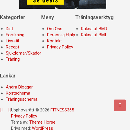
Kategorier
Meny
Träningsverktyg
Diet
Om Oss
Räkna ut BMR
Forskning
Personlig Hjälp
Räkna ut BMI
Livsstil
Kontakt
Recept
Privacy Policy
Sjukdomar/Skador
Träning
Länkar
Andra Bloggar
Kostschema
Träningsschema
Upphovsrätt © 2026
FITNESS365
Privacy Policy
Tema av:
Theme Horse
Drivs med:
WordPress