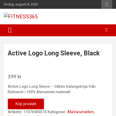
Hoppa
lördag, augusti 8, 2026
till
innehåll
Fitness Varje Dag
FITNESS365
Active Logo Long Sleeve, Black
399
kr
Active Logo Long Sleeve – Stilren träningströja från
Röhnisch i 100% återvunnet material!
Köp produkt
Artikelnr:
1107650001S
Kategorier:
AllaVarumärken
,