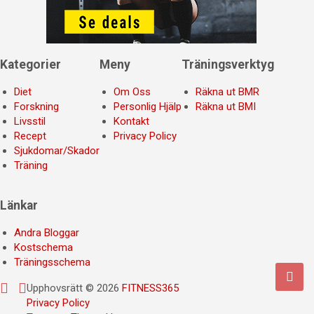
Kategorier
Meny
Träningsverktyg
Diet
Om Oss
Räkna ut BMR
Forskning
Personlig Hjälp
Räkna ut BMI
Livsstil
Kontakt
Recept
Privacy Policy
Sjukdomar/Skador
Träning
Länkar
Andra Bloggar
Kostschema
Träningsschema
Upphovsrätt © 2026
FITNESS365
Privacy Policy