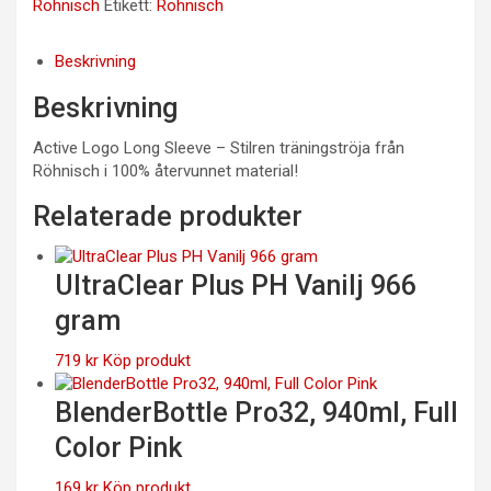
Röhnisch
Etikett:
Röhnisch
Beskrivning
Beskrivning
Active Logo Long Sleeve – Stilren träningströja från
Röhnisch i 100% återvunnet material!
Relaterade produkter
UltraClear Plus PH Vanilj 966
gram
719
kr
Köp produkt
BlenderBottle Pro32, 940ml, Full
Color Pink
169
kr
Köp produkt