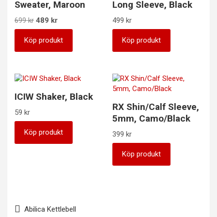
Sweater, Maroon
Long Sleeve, Black
Det
Det
699
kr
489
kr
499
kr
ursprungliga
nuvarande
priset
priset
Köp produkt
Köp produkt
var:
är:
699 kr.
489 kr.
ICIW Shaker, Black
RX Shin/Calf Sleeve,
59
kr
5mm, Camo/Black
Köp produkt
399
kr
Köp produkt
Inläggsnavigering
Abilica Kettlebell