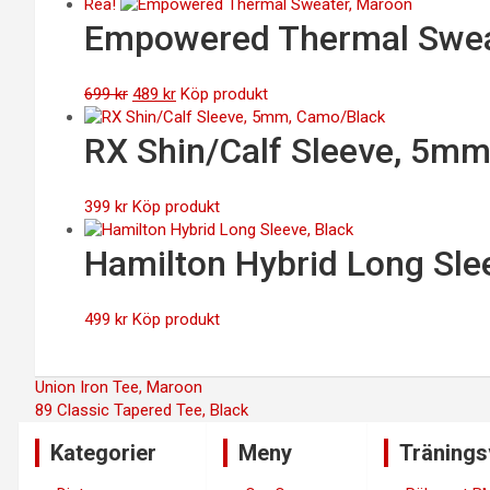
ursprungliga
nuvarande
Rea!
priset
priset
Empowered Thermal Swea
var:
är:
399 kr.
279 kr.
Det
Det
699
kr
489
kr
Köp produkt
ursprungliga
nuvarande
priset
priset
RX Shin/Calf Sleeve, 5m
var:
är:
699 kr.
489 kr.
399
kr
Köp produkt
Hamilton Hybrid Long Sle
499
kr
Köp produkt
Inläggsnavigering
Union Iron Tee, Maroon
89 Classic Tapered Tee, Black
Kategorier
Meny
Tränings