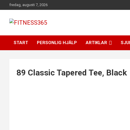
Hoppa
fredag, augusti 7, 2026
till
innehåll
Fitness Varje Dag
FITNESS365
START
PERSONLIG HJÄLP
ARTIKLAR
SJU
89 Classic Tapered Tee, Black