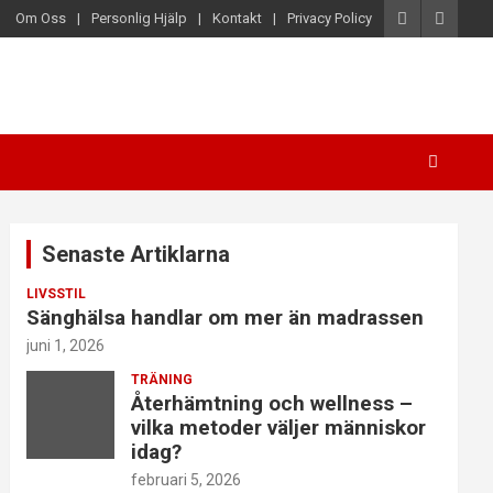
Om Oss
Personlig Hjälp
Kontakt
Privacy Policy
Senaste Artiklarna
LIVSSTIL
Sänghälsa handlar om mer än madrassen
juni 1, 2026
TRÄNING
Återhämtning och wellness –
vilka metoder väljer människor
idag?
februari 5, 2026