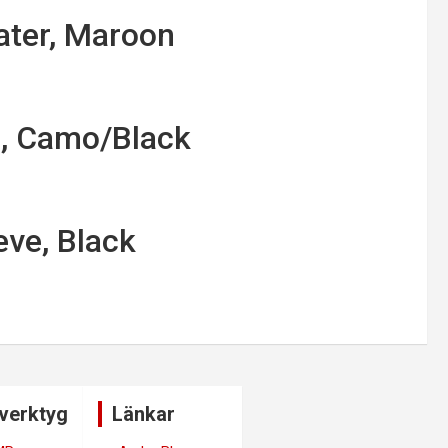
ter, Maroon
m, Camo/Black
eve, Black
verktyg
Länkar