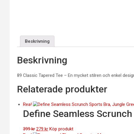
Beskrivning
Beskrivning
89 Classic Tapered Tee – En mycket stilren och enkel design 
Relaterade produkter
Rea!
Define Seamless Scrunch 
Det
Det
399
kr
279
kr
Köp produkt