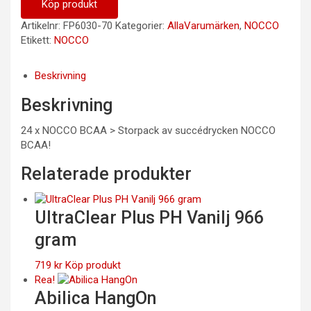
600 kr.
409 kr.
Köp produkt
Artikelnr:
FP6030-70
Kategorier:
AllaVarumärken
,
NOCCO
Etikett:
NOCCO
Beskrivning
Beskrivning
24 x NOCCO BCAA > Storpack av succédrycken NOCCO
BCAA!
Relaterade produkter
UltraClear Plus PH Vanilj 966
gram
719
kr
Köp produkt
Rea!
Abilica HangOn