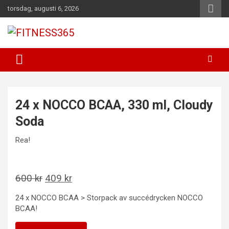
Hoppa
torsdag, augusti 6, 2026
till
innehåll
Fitness Varje Dag
FITNESS365
24 x NOCCO BCAA, 330 ml, Cloudy
Soda
Rea!
Det
Det
600
kr
409
kr
ursprungliga
nuvarande
24 x NOCCO BCAA > Storpack av succédrycken NOCCO
priset
priset
BCAA!
var:
är: