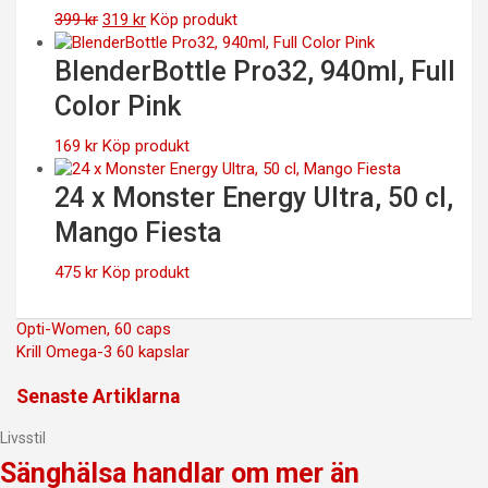
Det
Det
399
kr
319
kr
Köp produkt
ursprungliga
nuvarande
priset
priset
BlenderBottle Pro32, 940ml, Full
var:
är:
Color Pink
399 kr.
319 kr.
169
kr
Köp produkt
24 x Monster Energy Ultra, 50 cl,
Mango Fiesta
475
kr
Köp produkt
Inläggsnavigering
Opti-Women, 60 caps
Krill Omega-3 60 kapslar
Senaste Artiklarna
Livsstil
Sänghälsa handlar om mer än