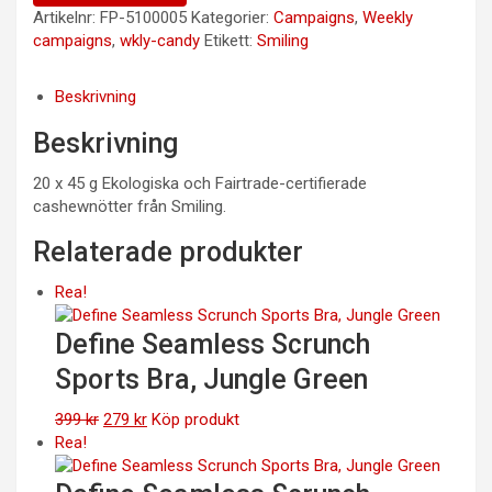
Artikelnr:
FP-5100005
Kategorier:
Campaigns
,
Weekly
campaigns
,
wkly-candy
Etikett:
Smiling
Beskrivning
Beskrivning
20 x 45 g Ekologiska och Fairtrade-certifierade
cashewnötter från Smiling.
Relaterade produkter
Rea!
Define Seamless Scrunch
Sports Bra, Jungle Green
Det
Det
399
kr
279
kr
Köp produkt
ursprungliga
nuvarande
Rea!
priset
priset
var:
är: