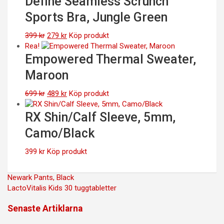
Define Seamless Scrunch
399 kr.
279 kr.
Sports Bra, Jungle Green
Det
Det
399
kr
279
kr
Köp produkt
ursprungliga
nuvarande
Rea!
priset
priset
Empowered Thermal Sweater,
var:
är:
Maroon
399 kr.
279 kr.
Det
Det
699
kr
489
kr
Köp produkt
ursprungliga
nuvarande
priset
priset
RX Shin/Calf Sleeve, 5mm,
var:
är:
Camo/Black
699 kr.
489 kr.
399
kr
Köp produkt
Inläggsnavigering
Newark Pants, Black
LactoVitalis Kids 30 tuggtabletter
Senaste Artiklarna