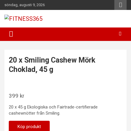
Hoppa
söndag, augusti 9, 2026
till
innehåll
Fitness Varje Dag
FITNESS365
20 x Smiling Cashew Mörk
Choklad, 45 g
399
kr
20 x 45 g Ekologiska och Fairtrade-certifierade
cashewnötter från Smiling.
Köp produkt