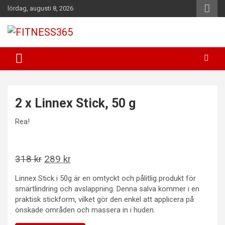
Hoppa
lördag, augusti 8, 2026
till
innehåll
Fitness Varje Dag
FITNESS365
2 x Linnex Stick, 50 g
Rea!
Det
Det
318
kr
289
kr
ursprungliga
nuvarande
Linnex Stick i 50g är en omtyckt och pålitlig produkt för
priset
priset
smärtlindring och avslappning. Denna salva kommer i en
var:
är:
praktisk stickform, vilket gör den enkel att applicera på
önskade områden och massera in i huden.
318 kr.
289 kr.