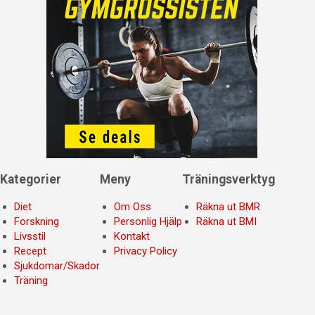
Kategorier
Meny
Träningsverktyg
Diet
Om Oss
Räkna ut BMR
Forskning
Personlig Hjälp
Räkna ut BMI
Livsstil
Kontakt
Recept
Privacy Policy
Sjukdomar/Skador
Träning