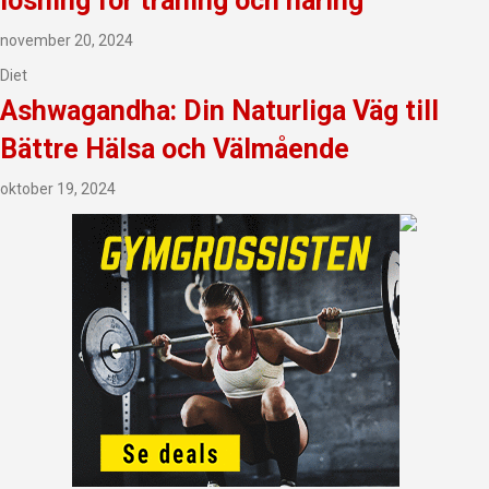
lösning för träning och näring
november 20, 2024
Diet
Ashwagandha: Din Naturliga Väg till
Bättre Hälsa och Välmående
oktober 19, 2024