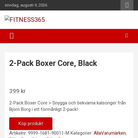
Hoppa
söndag, augusti 9, 2026
till
innehåll
Fitness Varje Dag
FITNESS365
2-Pack Boxer Core, Black
399
kr
2-Pack Boxer Core > Snygga och bekväma kalsonger från
Björn Borg i ett förmånligt 2-pack!
Köp produkt
Artikelnr:
9999-1681-90011-M
Kategorier:
AllaVarumärken
,