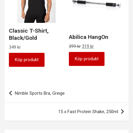
Classic T-Shirt,
Abilica HangOn
Black/Gold
Det
Det
399
kr
319
kr
349
kr
ursprungliga
nuvarande
priset
priset
Köp produkt
Köp produkt
var:
är:
399 kr.
319 kr.
Inläggsnavigering
Nimble Sports Bra, Greige
15 x Fast Protein Shake, 250ml