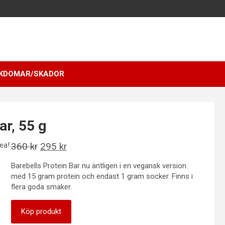
KDOMAR/SKADOR
ar, 55 g
ea!
Det
Det
360
kr
295
kr
ursprungliga
nuvarande
Barebells Protein Bar nu äntligen i en vegansk version
priset
priset
med 15 gram protein och endast 1 gram socker. Finns i
var:
är:
flera goda smaker.
360 kr.
295 kr.
Köp produkt