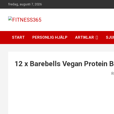
Hoppa
fredag, augusti 7, 2026
till
innehåll
Fitness Varje Dag
FITNESS365
START
PERSONLIG HJÄLP
ARTIKLAR
SJU
12 x Barebells Vegan Protein B
R