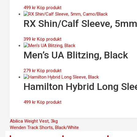
499
kr
Köp produkt
RX Shin/Calf Sleeve, 5m
399
kr
Köp produkt
Men’s UA Blitzing, Black
279
kr
Köp produkt
Hamilton Hybrid Long Sle
499
kr
Köp produkt
Inläggsnavigering
Abilica Weight Vest, 3kg
Wenden Track Shorts, Black/White