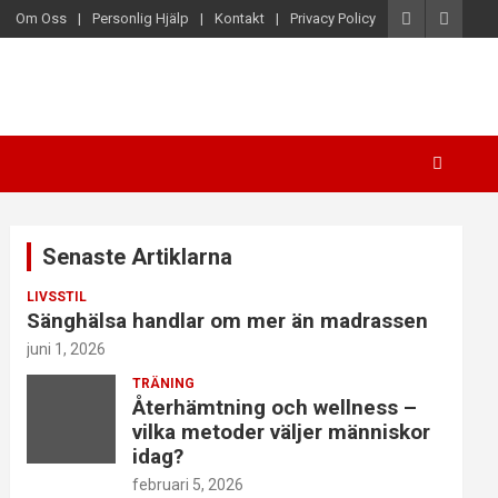
Om Oss
Personlig Hjälp
Kontakt
Privacy Policy
Senaste Artiklarna
LIVSSTIL
Sänghälsa handlar om mer än madrassen
juni 1, 2026
TRÄNING
Återhämtning och wellness –
vilka metoder väljer människor
idag?
februari 5, 2026